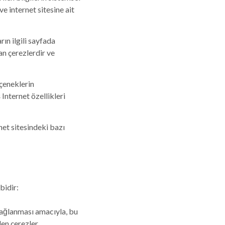
e internet sitesine ait
rın ilgili sayfada
an çerezlerdir ve
çeneklerin
 Internet özellikleri
net sitesindeki bazı
bidir:
sağlanması amacıyla, bu
den çerezler