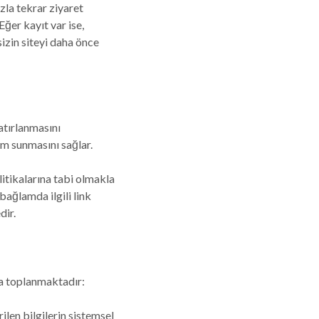
azla tekrar ziyaret
Eğer kayıt var ise,
sizin siteyi daha önce
atırlanmasını
im sunmasını sağlar.
olitikalarına tabi olmakla
bağlamda ilgili link
dir.
ta toplanmaktadır:
rilen bilgilerin sistemsel