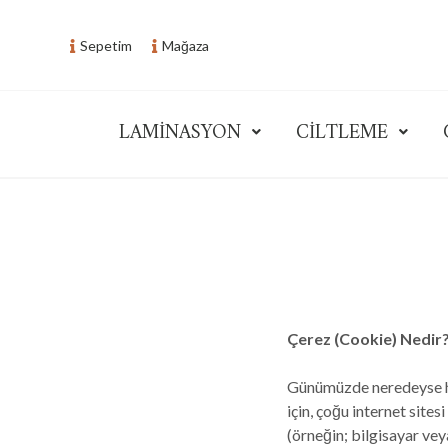
Skip
to
Sepetim
Mağaza
content
LAMİNASYON
CİLTLEME
Seri Ofis Ofis Sistemleri
Çerez (Cookie) Nedir
Günümüzde neredeyse her
için, çoğu internet sites
(örneğin; bilgisayar vey