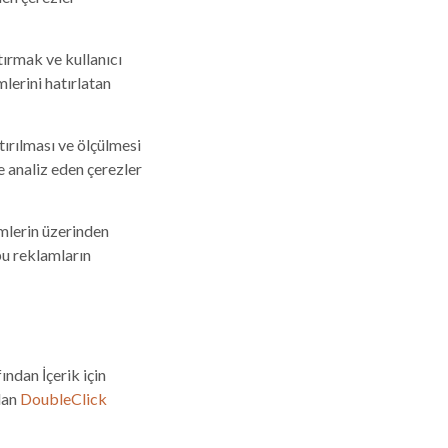
ırmak ve kullanıcı
mlerini hatırlatan
ırılması ve ölçülmesi
e analiz eden çerezler
mlerin üzerinden
 bu reklamların
dan İçerik için
lan
DoubleClick