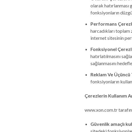
olarak hatırlanması g
fonksiyonların düzgün
Performans Çerezl
harcadıkları toplam z
internet sitesinin pe
Fonksiyonel Çerezl
hatırlatılmasını sağl
sağlanmasını hedefl
Reklam Ve Üçüncü T
fonksiyonların kulla
Çerezlerin Kullanım A
www.xon.com.tr tarafınd
Güvenlik amaçlı kul
sitedeki fonksiyonla