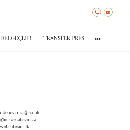
Hemen
info@xon.
Arayın
:
DELGEÇLER
TRANSFER PRES.
MORE
0530
798
9475
bir deneyim sağlamak
tiğinizde cihazınıza
web sitesini ilk