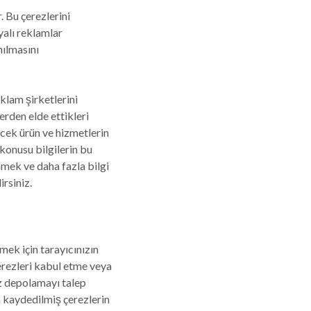
. Bu çerezlerini
ayalı reklamlar
ılmasını
klam şirketlerini
erden elde ettikleri
kecek ürün ve hizmetlerin
konusu bilgilerin bu
nmek ve daha fazla bilgi
rsiniz.
mek için tarayıcınızın
çerezleri kabul etme veya
ez depolamayı talep
a kaydedilmiş çerezlerin