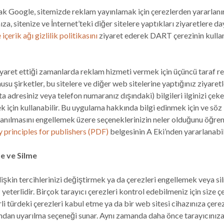
ak Google, sitemizde reklam yayınlamak için çerezlerden yararlanır
ıza, sitenize ve İnternet’teki diğer sitelere yaptıkları ziyaretlere d
çerik ağı gizlilik politikasını
ziyaret ederek DART çerezinin kullan
aret ettiği zamanlarda reklam hizmeti vermek için üçüncü taraf re
su şirketler, bu sitelere ve diğer web sitelerine yaptığınız ziyaretl
sta adresiniz veya telefon numaranız dışındaki) bilgileri ilginizi çe
 için kullanabilir. Bu uygulama hakkında bilgi edinmek için ve söz 
llanılmasını engellemek üzere seçeneklerinizin neler olduğunu öğre
 principles for publishers (PDF)
belgesinin A Eki’nden yararlanabili
e ve Silme
lişkin tercihlerinizi değiştirmek ya da çerezleri engellemek veya sil
 yeterlidir. Birçok tarayıcı çerezleri kontrol edebilmeniz için size 
li türdeki çerezleri kabul etme ya da bir web sitesi cihazınıza çer
fından uyarılma seçeneği sunar. Aynı zamanda daha önce tarayıcınız