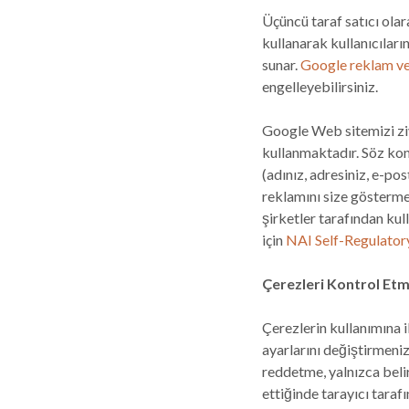
Üçüncü taraf satıcı olar
kullanarak kullanıcıların
sunar.
Google reklam ve i
engelleyebilirsiniz.
Google Web sitemizi ziy
kullanmaktadır. Söz konu
(adınız, adresiniz, e-po
reklamını size göstermek
şirketler tarafından ku
için
NAI Self-Regulatory
Çerezleri Kontrol Etm
Çerezlerin kullanımına i
ayarlarını değiştirmeniz
reddetme, yalnızca belir
ettiğinde tarayıcı tara