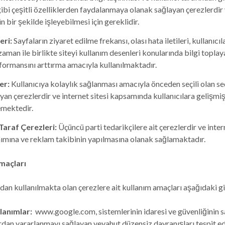
ibi çeşitli özelliklerden faydalanmaya olanak sağlayan çerezlerdir v
 bir şekilde işleyebilmesi için gereklidir.
eri:
Sayfaların ziyaret edilme frekansı, olası hata iletileri, kullanıcıla
aman ile birlikte siteyi kullanım desenleri konularında bilgi toplay
rformansını arttırma amacıyla kullanılmaktadır.
er:
Kullanıcıya kolaylık sağlanması amacıyla önceden seçili olan se
ayan çerezlerdir ve internet sitesi kapsamında kullanıcılara gelişmiş
emektedir.
araf Çerezleri:
Üçüncü parti tedarikçilere ait çerezlerdir ve inter
nımına ve reklam takibinin yapılmasına olanak sağlamaktadır.
maçları
an kullanılmakta olan çerezlere ait kullanım amaçları aşağıdaki gi
lanımlar:
www.google.com, sistemlerinin idaresi ve güvenliğinin 
rdan yararlanmayı sağlayan veyahut düzensiz davranışları tespit e