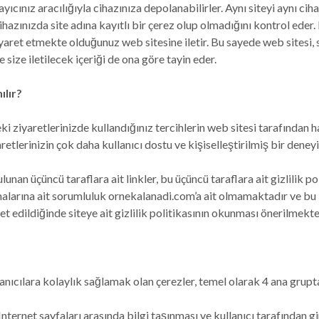
ayıcınız aracılığıyla cihazınıza depolanabilirler. Aynı siteyi aynı cih
ihazınızda site adına kayıtlı bir çerez olup olmadığını kontrol eder. 
iyaret etmekte olduğunuz web sitesine iletir. Bu sayede web sitesi, 
ve size iletilecek içeriği de ona göre tayin eder.
ılır?
ki ziyaretlerinizde kullandığınız tercihlerin web sitesi tarafından h
retlerinizin çok daha kullanıcı dostu ve kişiselleştirilmiş bir deney
unan üçüncü taraflara ait linkler, bu üçüncü taraflara ait gizlilik p
amalarına ait sorumluluk ornekalanadi.com’a ait olmamaktadır ve bu 
t edildiğinde siteye ait gizlilik politikasının okunması önerilmekte
anıcılara kolaylık sağlamak olan çerezler, temel olarak 4 ana grup
Internet sayfaları arasında bilgi taşınması ve kullanıcı tarafından gi