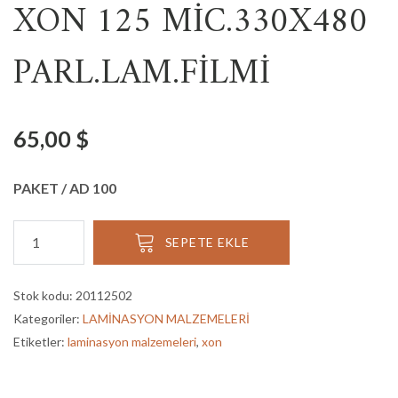
XON 125 MİC.330X480
PARL.LAM.FİLMİ
65,00
$
PAKET / AD 100
XON
SEPETE EKLE
125
MİC.330X480
PARL.LAM.FİLMİ
Stok kodu:
20112502
adet
Kategoriler:
LAMİNASYON MALZEMELERİ
Etiketler:
laminasyon malzemeleri
,
xon