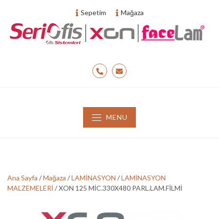
Skip
Sepetim
Mağaza
to
content
Hemen
info@xon.com.tr
Arayın
Seri Ofis Ofis
:
Sistemleri
0530
MENU
798
9475
Ana Sayfa
/
Mağaza
/
LAMİNASYON
/
LAMİNASYON
MALZEMELERİ
/ XON 125 MİC.330X480 PARL.LAM.FİLMİ