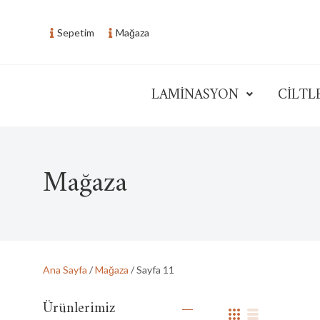
Skip
to
Sepetim
Mağaza
content
LAMİNASYON
CİLTL
Seri Ofis Ofis Sistemleri
Mağaza
Ana Sayfa
/
Mağaza
/ Sayfa 11
Ürünlerimiz