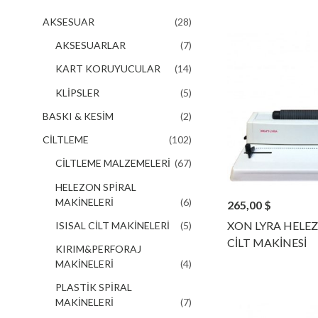
AKSESUAR
(28)
AKSESUARLAR
(7)
KART KORUYUCULAR
(14)
KLİPSLER
(5)
BASKI & KESİM
(2)
CİLTLEME
(102)
CİLTLEME MALZEMELERİ
(67)
HELEZON SPİRAL
MAKİNELERİ
(6)
265,00
$
XON LYRA HELEZ
ISISAL CİLT MAKİNELERİ
(5)
CİLT MAKİNESİ
KIRIM&PERFORAJ
MAKİNELERİ
(4)
PLASTİK SPİRAL
MAKİNELERİ
(7)