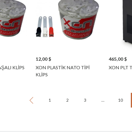
12,00
$
465,00
$
ŞALI KLİPS
XON PLASTİK NATO TİPİ
XON PLT T
KLİPS
1
2
3
…
10