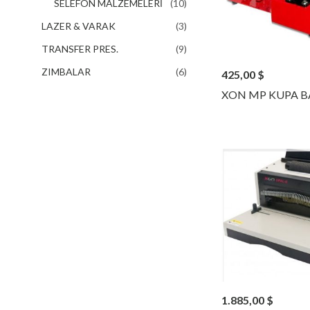
SELEFON MALZEMELERİ
(10)
LAZER & VARAK
(3)
TRANSFER PRES.
(9)
ZIMBALAR
(6)
425,00
$
XON MP KUPA BA
1.885,00
$