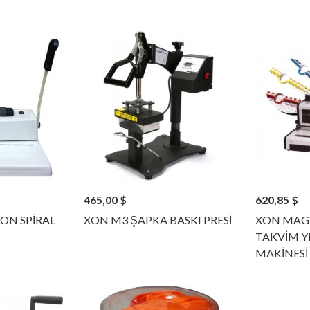
465,00
$
620,85
$
ON SPİRAL
XON M3 ŞAPKA BASKI PRESİ
XON MAGN
TAKVİM Y
MAKİNESİ