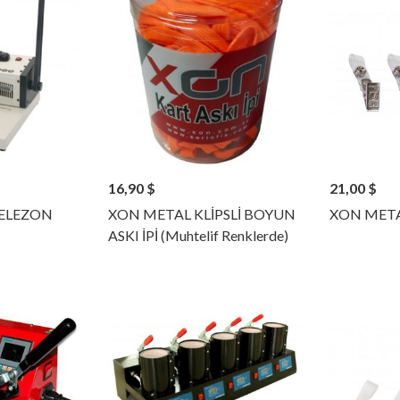
16,90
$
21,00
$
ELEZON
XON METAL KLİPSLİ BOYUN
XON META
ASKI İPİ (Muhtelif Renklerde)