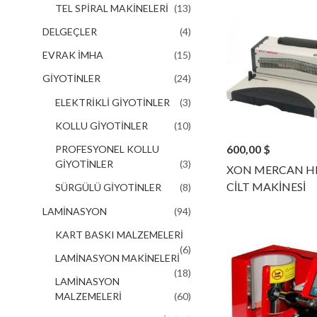
TEL SPİRAL MAKİNELERİ
(13)
DELGEÇLER
(4)
EVRAK İMHA
(15)
GİYOTİNLER
(24)
ELEKTRİKLİ GİYOTİNLER
(3)
KOLLU GİYOTİNLER
(10)
600,00
$
PROFESYONEL KOLLU
GİYOTİNLER
(3)
XON MERCAN H
CİLT MAKİNESİ
SÜRGÜLÜ GİYOTİNLER
(8)
LAMİNASYON
(94)
KART BASKI MALZEMELERİ
(6)
LAMİNASYON MAKİNELERİ
(18)
LAMİNASYON
MALZEMELERİ
(60)