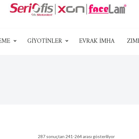
EME
GİYOTİNLER
EVRAK İMHA
ZIM
287 sonuçtan 241-264 arası gösteriliyor