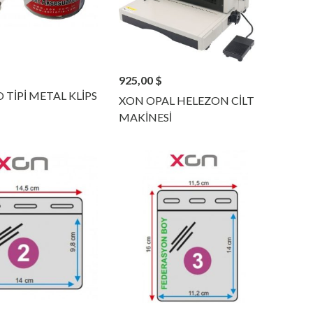
925,00
$
TİPİ METAL KLİPS
XON OPAL HELEZON CİLT
MAKİNESİ