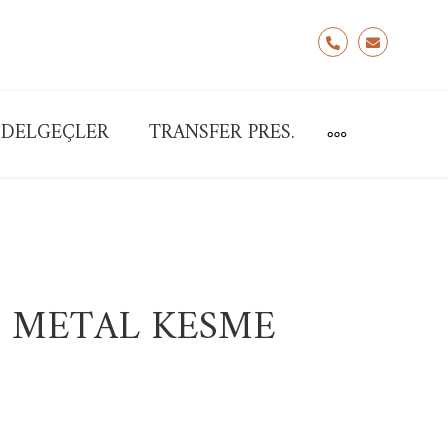
Hemen
info@xon.
Arayın
:
DELGEÇLER
TRANSFER PRES.
MORE
0530
798
9475
 METAL KESME