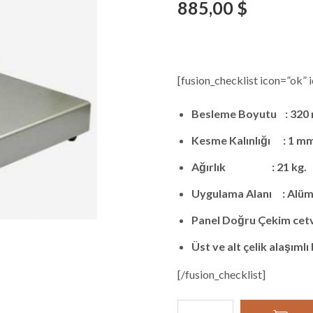
885,00
$
[fusion_checklist icon=”ok” 
Besleme Boyutu : 320
Kesme Kalınlığı : 1 m
Ağırlık : 21 kg.
Uygulama Alanı : Alümi
Panel Doğru Çekim cetv
Üst ve alt çelik alaşımlı
[/fusion_checklist]
XON