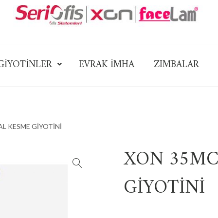
GİYOTİNLER
EVRAK İMHA
ZIMBALAR
AL KESME GİYOTİNİ
XON 35MC
GİYOTİNİ