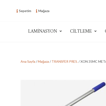
Skip
to
Sepetim
Mağaza
content
LAMİNASYON
CİLTLEME
Seri Ofis Ofis Sistemleri
Ana Sayfa
/
Mağaza
/
TRANSFER PRES.
/ XON 35MC MET