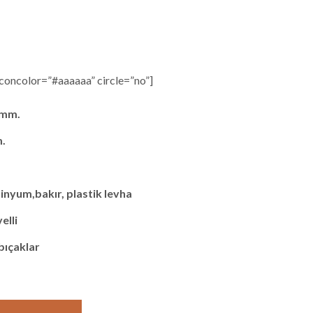
iconcolor=”#aaaaaa” circle=”no”]
 mm.
m.
nyum,bakır, plastik levha
elli
 bıçaklar