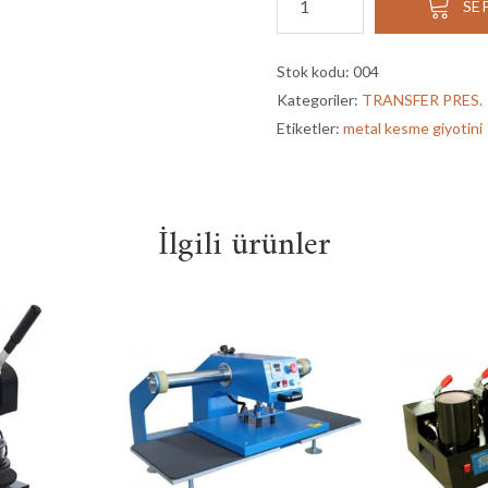
SE
35MC
METAL
KESME
Stok kodu:
004
GİYOTİNİ
Kategoriler:
TRANSFER PRES.
adet
Etiketler:
metal kesme giyotini
İlgili ürünler